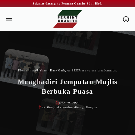
Selamat datang ke Permint Granite Sdn. Bhd.
Please install Yoast, RankMath, or SEOPress to use breadcrumbs.
Menghadiri Jemputan Majlis
Berbuka Puasa
Mac 19, 2025
SK Kompleks Rantau Abang, Dungun